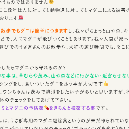
いうものではありません
ここ数年は人に対しても動物達に対してもマダニによる被害
おります
お散歩でもダニは簡単につきます
し、我々がちょっと山や森、
どで、人にマダニが飛びつくこともあります。我々人間が家へ
遊びでのうさぎさんのお散歩や、犬猫の遊び時間でも、そこ
うしたらマダニから守れるのか？
な事は、草むらや茂み、山や森などに行かない・近寄らせな
シングをし、食いついたダニを払う事が大切です
、ワンちゃんは茂みで排泄をしたい子が多いと思いますが、行
体のチェックをしてあげて下さい。
ノミとマダニの予防薬
をきちんと投薬する事
です。
んは、うさぎ専用のマダニ駆除薬というのが未だ作られていな
ダニがついていないかのチェック（ブラッシングを含む）をし