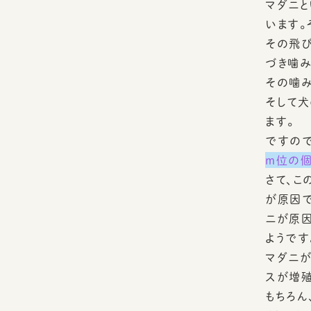
マダニと
います。
その飛び
づき噛み
その噛み
そして犬
ます。
ですので
ｍ位の個
さて、こ
が原因で
ニが原因
ようです
マダニが
スが増殖
もちろん