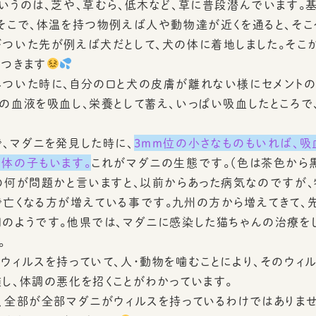
いうのは、芝や、草むら、低木など、草に普段潜んでいます。
そこで、体温を持つ物例えば人や動物達が近くを通ると、そこ
ついた先が例えば犬だとして、犬の体に着地しました。そこ
つきます
ついた時に、自分の口と犬の皮膚が離れない様にセメントの
の血液を吸血し、栄養として蓄え、いっぱい吸血したところで
、マダニを発見した時に、
3ｍｍ位の小さなものもいれば、吸血
体の子もいます。
これがマダニの生態です。（色は茶色から黒
の何が問題かと言いますと、以前からあった病気なのですが
亡くなる方が増えている事です。九州の方から増えてきて、
のようです。他県では、マダニに感染した猫ちゃんの治療を
。
ウィルスを持っていて、人・動物を噛むことにより、そのウィ
し、体調の悪化を招くことがわかっています。
、全部が全部マダニがウィルスを持っているわけではありませ