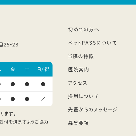
初めての方へ
ペットPASSについて
25‐23
当院の特徴
木
金
土
日/祝
医院案内
アクセス
●
●
●
●
採用について
●
●
●
／
先輩からのメッセージ
ります。
に受付を済ますようご協力
募集要項