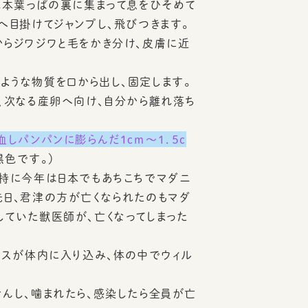
基本葉っぱの裏に集まって息をひそめて
へ目掛けてジャンプし、飛びつきます。
からジワジワと毛をかき分け、皮膚に近
ような物質を口から出し、固定します。
、次なる産卵へ向け、自分から離れ落ち
しパンパンに膨らんだ１ｃｍ～１．５ｃ
色です。）
、特に今年は日本でもあちこちでマダニ
先日、君津の方が亡くなられたのもマダ
していた獣医師が、亡くなってしまった
ルスが体内に入り込み、体の中でウィル
んし、噛まれたら、感染したら全員が亡