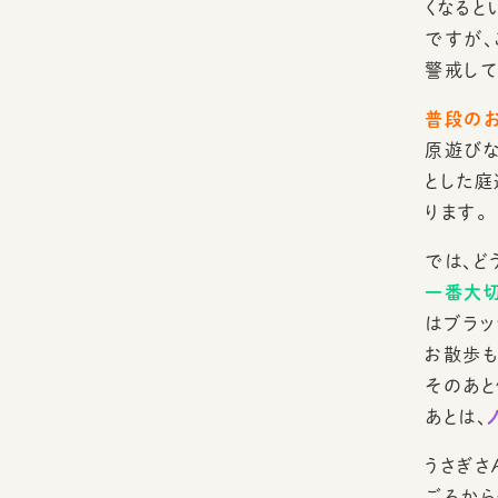
くなると
ですが、
警戒して
普段の
原遊びな
とした庭
ります。
では、ど
一番大切
はブラッ
お散歩も
そのあと
あとは、
うさぎさ
ごろから