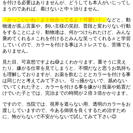
を付ける必要はありませんが、どうしても本人がいじってし
まうのであれば、着けないと中々治りません。
「かっこいいね！よく似合ってるよ！可愛い！」
などと、動
物達が喜ぶ言葉や、飼い主様の笑顔、普段と変わりない行動
をすることにより、動物達は、何かつけられたけど、みんな
褒めてくれる♬これを付けるとみんな笑ってくれる♬と学習
していくので、カラーを付ける事はストレスでも、苦痛でも
ありません。
見た目、可哀想ですよね😅よくわかります。重そうに見え
たり、嫌がる仕草を見てしまうと、不憫だなと思うお気持ち
も理解しておりますが、お薬を飲むこととカラーを付ける事
は同じだと考えてみて下さい。 引っ掻かないで、舐めない
でいてくれた子と、カラーを付ける事を嫌がり投薬や処置だ
けでいた子とでは、完治までの時間が２倍３倍かかります。
ですので、当院では、視界を遮らない用、透明のカラーをお
渡ししていますので、今ある病状を良くするため治すため
に、怖がらないで不安がらないで試してみて下さい😉