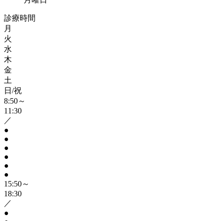
診療時間
月
火
水
木
金
土
日/祝
8:50～
11:30
／
●
●
●
●
●
●
15:50～
18:30
／
●