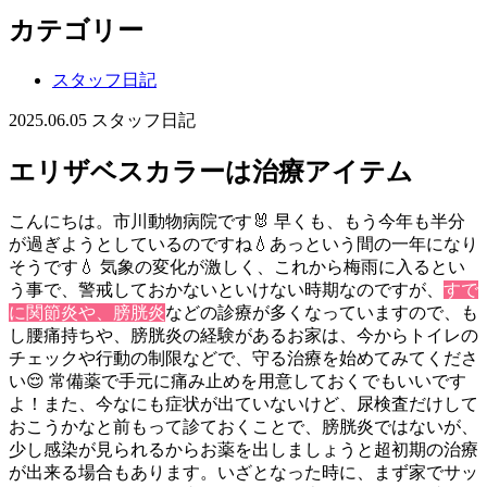
カテゴリー
スタッフ日記
2025.06.05
スタッフ日記
エリザベスカラーは治療アイテム
こんにちは。市川動物病院です🐰 早くも、もう今年も半分
が過ぎようとしているのですね💧あっという間の一年になり
そうです💧 気象の変化が激しく、これから梅雨に入るとい
う事で、警戒しておかないといけない時期なのですが、
すで
に関節炎や、膀胱炎
などの診療が多くなっていますので、も
し腰痛持ちや、膀胱炎の経験があるお家は、今からトイレの
チェックや行動の制限などで、守る治療を始めてみてくださ
い😌 常備薬で手元に痛み止めを用意しておくでもいいです
よ！また、今なにも症状が出ていないけど、尿検査だけして
おこうかなと前もって診ておくことで、膀胱炎ではないが、
少し感染が見られるからお薬を出しましょうと超初期の治療
が出来る場合もあります。いざとなった時に、まず家でサッ