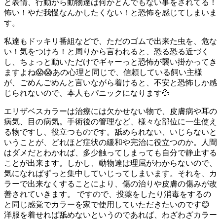
と表情、行動から動物達は何かとんでもない事をされてる！
怖い！やだ我慢なんかしたくない！と恐怖を感じてしまいま
す。
私達もドッキリ番組などで、ただのゴムで出来た虫を、危な
い！気をつけろ！と周りから言われると、恐る恐る近づく
し、ちょっと動いただけでギャーっと恐怖が襲い掛かってき
ますよね😱😱あの心理と同じで、信頼している飼い主様
が、ごめんごめんと言いながら着けると、不安と恐怖しか感
じられないので、本人もパニックになります💦
エリザベスカラーは治療には欠かせない物で、皮膚病や耳の
病気、目の病気。手術後の管理など、様々な部位に一生使え
る物ですし、役立つものです。舐められない、いじらないと
いうことが、どれほど症状の緩和や完治に役立つのか。人間
はダメだとわかれば、多少触ってしまっても自分で静止する
ことが出来ます。しかし、動物達は理屈がわからないので、
気になればずっと集中していじってしまいます。それを、カ
ラーで出来なくすることにより、傷の治りや皮膚の傷みが改
善されていきます。 ですので、投薬をしたり消毒をするの
と同じ感覚でカラーを家で使用していただきたいのです😊
洋服を着せれば舐めないというのであれば、わざわざカラー