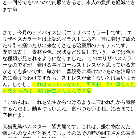
と一回分でもいいので内服できると、本人の負担も軽減でき
ます👍
さて、今月のアドバイスは【エリザベスカラー】です。 エ
リザベスカラーとは上記のイラストにある、首に着けて舐め
たり引っ掻いたり出来なくさせる治療用のアイテムです。
歴史は古く、素材や色、形状など改良していき、今では色々
な種類が見られるようになりました。 このエリザベスカラ
ーなのですが、着ける事イコールストレスだと思っている方
がとても多いです。確かに、普段身に着けないものを治療の
為に着けるわけですから、ストレスが全くないとは言いませ
ん。しかし、
これはストレスなんだ、可哀想、辛い事なんだ
と教えるのは、実は飼主さんなんです😭
「ごめんね。これを先生からつけるように言われたから我慢
するんだよ。動きづらいよね。食べづらいよね。治るまでは
辛抱だよ。」
犬猫兎鳥ハムスター、皆共通です。これは、嫌な物なんだ、
怖いものなんだと教えてしまうのはその時の飼主さんの言葉