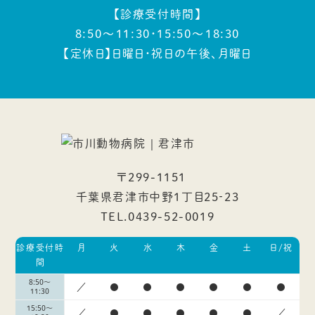
【診療受付時間】
8:50～11:30・15:50～18:30
【定休日】日曜日・祝日の午後、月曜日
〒299-1151
千葉県君津市中野1丁目25‐23
TEL.0439-52-0019
診療受付時
月
火
水
木
金
土
日/祝
間
8:50～
／
●
●
●
●
●
●
11:30
15:50～
／
●
●
●
●
●
／