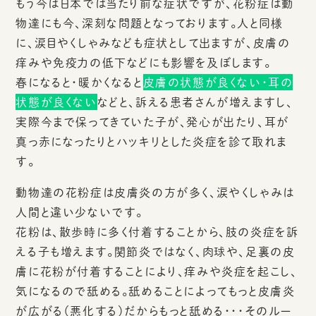
もう今は日本では当たり前な症状ですが、花粉症は動
物達にも今、深刻な問題となっております。人と同様
に、涙目やくしゃみなども症状として出ますが、皮膚の
痒みや免疫力の低下などにも影響を及ぼします。
春になると・暖かくなると
皮膚の状態が良くない・耳の
状態が良くない
などと、訴える患者さんが増えますし、
実際今まで保ってきていた子が、発心が出たり、耳が
真っ赤になったりとハッキリとした炎症を診て取れま
す。
動物達の花粉症は皮膚炎の方が多く、涙やくしゃみは
人間と違い少ないです。
花粉は、散歩時に多く付着することから、肢の炎症を訴
える子も増えます。関節炎ではなく、肉球や、足裏の皮
膚に花粉が付着することにより、痒みや炎症を起こし、
気になるので舐める。舐めることによってもっと皮膚炎
が広がる（悪化する）だからもっと舐める・・・そのルー