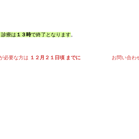
。診療は
１３時
で終了となります
。
文が必要な方は
１２月２１日頃 までに
お問い合わせ下