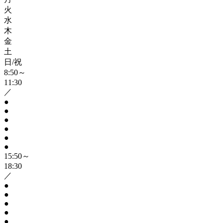
火
水
木
金
土
日/祝
8:50～
11:30
／
●
●
●
●
●
●
15:50～
18:30
／
●
●
●
●
●