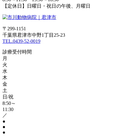
【定休日】日曜日・祝日の午後、月曜日
〒299-1151
千葉県君津市中野1丁目25‐23
TEL.0439-52-0019
診療受付時間
月
火
水
木
金
土
日/祝
8:50～
11:30
／
●
●
●