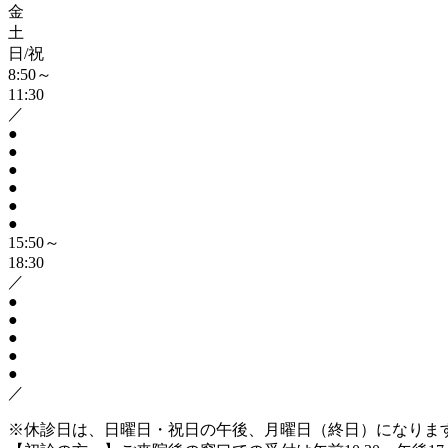
金
土
日/祝
8:50～
11:30
／
●
●
●
●
●
●
15:50～
18:30
／
●
●
●
●
●
／
※休診日は、日曜日・祝日の午後、月曜日（終日）になりま