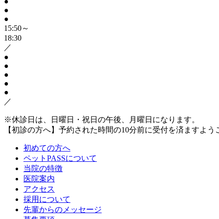
●
●
●
15:50～
18:30
／
●
●
●
●
●
／
※休診日は、日曜日・祝日の午後、月曜日になります。
【初診の方へ】予約された時間の10分前に受付を済ますよう
初めての方へ
ペットPASSについて
当院の特徴
医院案内
アクセス
採用について
先輩からのメッセージ